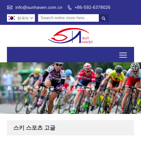

info@sunhaven.com.cn
+86-592-6378026


한국어

Toggl
홈
>
제품
>
스키 고글
>
스키 스포츠 고글
스키 스포츠 고글