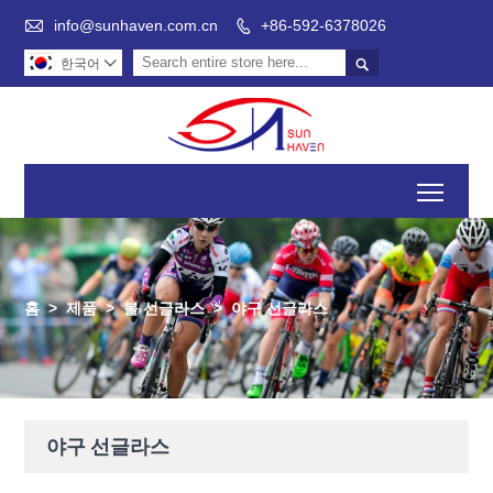

info@sunhaven.com.cn
+86-592-6378026


한국어

Toggl
홈
>
제품
>
볼 선글라스
>
야구 선글라스
야구 선글라스